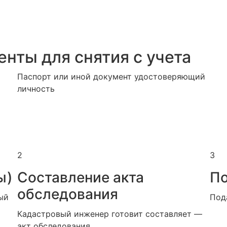
нты для снятия с учета
Паспорт или иной документ удостоверяющий
личность
2
3
ы)
Составление акта
По
обследования
ый
Под
Кадастровый инженер готовит составляет —
акт обследования